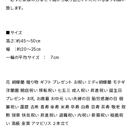
致します。
■サイズ
高さ：約45～50㎝
幅 ：約20～25㎝
一輪の平均サイズ ： 7cm
花 胡蝶蘭 贈り物 ギフト プレゼント お祝い ミディ胡蝶蘭 モテギ
洋蘭園 開店祝い 移転祝い 七五三 成人祝い 昇進祝い 誕生日
プレゼント お礼 お歳暮 お中元 いい夫婦の日 勤労感謝の日 個
展祝い 還暦 古希 喜寿 傘寿 米寿 卒寿 白寿 百寿 茶寿 敬老 叙
勲 授章 快気祝い 昇進祝い 退職祝い 内祝い 新築祝い 結婚祝
い 高級 金賞 アマビリス ２本立て