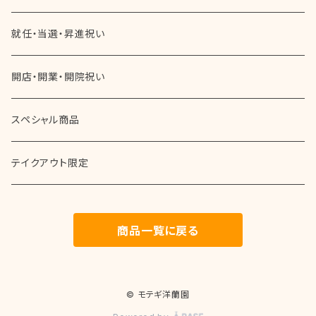
華やかなお誕生日
当選・再任・留任祝い
就任・当選・昇進祝い
女性用
成人祝い
開店・開業・開院祝い
男性用
父の日
スペシャル商品
叙勲・勲章受章祝い
テイクアウト限定
中元・歳暮
商品一覧に戻る
敬老の日
お供え（仏前・枕花・盆・彼岸など）
© モテギ洋蘭園