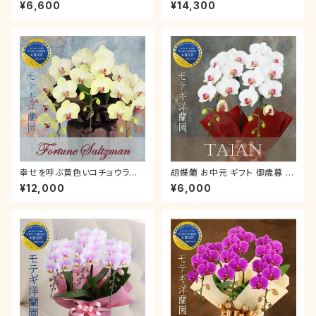
ぶ黄色い胡蝶蘭 フォーチュンザ
暮 「 ミラクル 」 3本立 ラッピン
¥6,600
¥14,300
ルツマン ２本立 モテギ洋蘭園
グ付き 数量限定販売 奇跡の胡
父の日 サマーギフト お中元 男
蝶蘭 中元 就任祝い
性 プレゼント
幸せを呼ぶ黄色いコチョウラン
胡蝶蘭 お中元 ギフト 御歳暮 お
「フォーチュンザルツマン」胡蝶
祝い 叙勲 就任祝い ミディ 「タイ
¥12,000
¥6,000
蘭 ３本立 ギフト お祝い 就任祝
アン」 2本立 ラッピング付き 誕
い 開店祝い 誕生日
生日 開店 新築 就任 お礼