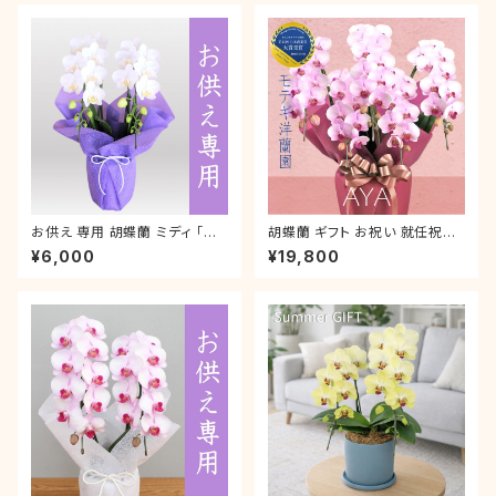
お供え 専用 胡蝶蘭 ミディ 「ア
胡蝶蘭 ギフト お祝い 就任祝い
マビリス」 2本立 ラッピング付き
ミディ 「アヤ」 5本立 ラッピング
¥6,000
¥19,800
お悔やみ お盆 初盆 新盆 喪中
付き 誕生日 開店 新築 就任 お
はがき ご仏前 霊前 初盆 新盆
礼
枕花