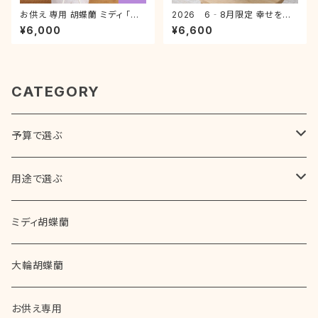
お供え 専用 胡蝶蘭 ミディ 「ア
2026 6‐8月限定 幸せを呼
ヤ・モモ」 2本立 ラッピング付き
ぶ黄色い胡蝶蘭 フォーチュンザ
¥6,000
¥6,600
お悔やみ お彼岸 初盆 新盆 喪
ルツマン ２本立 モテギ洋蘭園
中はがき ご仏前 霊前
父の日 サマーギフト お中元 男
性 プレゼント
CATEGORY
予算で選ぶ
5,000円～10,000円（税別）
用途で選ぶ
10,000円～20,000円（税別）
誕生日
ミディ胡蝶蘭
通常のお誕生日プレゼント
20,000円～30,000円（税別）
開店・開業・開院祝い
大輪胡蝶蘭
長寿のお祝い（還暦・米寿・喜寿など）
30,000円以上 （税別）
就任・昇進祝い
お供え専用