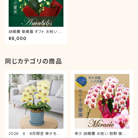
胡蝶蘭 御歳暮 ギフト お祝い 叙
勲 就任祝い ミディ「スーパーア
¥6,000
マビリス」 2本立 ラッピング付き
誕生日 開店 新築 就任 お礼
同じカテゴリの商品
2026 6‐8月限定 幸せを呼
希少 胡蝶蘭 お祝い 叙勲 御歳