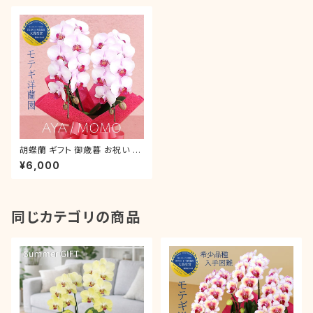
胡蝶蘭 ギフト 御歳暮 お祝い 叙
勲 就任祝い ミディ ピンク「ア
¥6,000
ヤ・モモ」 2本立 ラッピング付き
誕生日 開店 新築 就任 お礼
同じカテゴリの商品