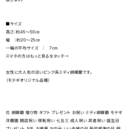
■サイズ
高さ：約45～50㎝
幅 ：約20～25㎝
一輪の平均サイズ ： 7cm
スマホの方はもっと見るをタッチ→
女性に大人気の淡いピンク系ミディ胡蝶蘭です。
（モテギオリジナル品種）
花 胡蝶蘭 贈り物 ギフト プレゼント お祝い ミディ胡蝶蘭 モテギ
洋蘭園 開店祝い 移転祝い 七五三 成人祝い 昇進祝い 誕生日
プレゼント お礼 お歳暮 お中元 いい夫婦の日 勤労感謝の日 個