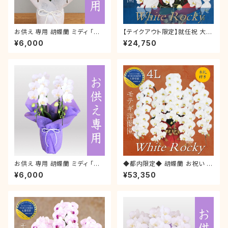
お供え 専用 胡蝶蘭 ミディ 「ア
【テイクアウト限定】就任祝 大輪
ヤ・モモ」 2本立 ラッピング付き
胡蝶蘭 「ホワイトロッキー」3本
¥6,000
¥24,750
お悔やみ お彼岸 初盆 新盆 喪
立【3 L 】ラッピング・木札付き
中はがき ご仏前 霊前
お祝い ギフト 就任祝い 叙勲 御
歳暮 開店 新築 就任 開院 開業
お持ち帰り
お供え 専用 胡蝶蘭 ミディ 「ア
◆都内限定◆ 胡蝶蘭 お祝い ギ
マビリス」 2本立 ラッピング付き
フト 御歳暮 叙勲 就任祝い 木札
¥6,000
¥53,350
お悔やみ お盆 初盆 新盆 喪中
付き 大輪 「ホワイトロッキー」5
はがき ご仏前 霊前 初盆 新盆
本立【 4L 】ラッピング付き 開店
枕花
開業 開店 就任 開院