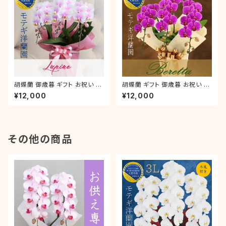
胡蝶蘭 御歳暮 ギフト お祝い 叙
胡蝶蘭 ギフト 御歳暮 お祝い 叙
勲 就任祝い ミディ「ルパン」 3本
勲 就任祝い ミディ ピンク 「ベレ
¥12,000
¥12,000
立 ラッピング付き 誕生日 開店
ッタ」 3本立 ラッピング付き 誕
新築 中元 お礼
生日 開店 新築 就任 お礼
その他の商品