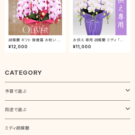
胡蝶蘭 ギフト 御歳暮 お祝い 叙
お供え 専用 胡蝶蘭 ミディ 「ア
勲 就任祝い ミディ ピンク 「オリ
マビリス」 ３本立 ラッピング付き
¥12,000
¥11,000
バー」 3本立 ラッピング付き 誕
お悔やみ お盆 初盆 新盆 喪中
生日 開店 新築 就任 お礼
はがき ご仏前 霊前 初盆 新盆
枕花
CATEGORY
予算で選ぶ
5,000円～10,000円（税別）
用途で選ぶ
10,000円～20,000円（税別）
誕生日
ミディ胡蝶蘭