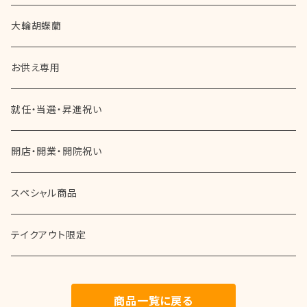
通常のお誕生日プレゼント
20,000円～30,000円（税別）
開店・開業・開院祝い
大輪胡蝶蘭
長寿のお祝い（還暦・米寿・喜寿など）
30,000円以上 （税別）
就任・昇進祝い
お供え専用
華やかなお誕生日
当選・再任・留任祝い
就任・当選・昇進祝い
女性用
成人祝い
開店・開業・開院祝い
男性用
父の日
スペシャル商品
叙勲・勲章受章祝い
テイクアウト限定
中元・歳暮
商品一覧に戻る