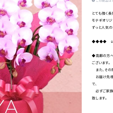
この商品は
とても強く長
モテギオリジ
ずっと人気の
◆◆◆◆ 
◆高齢の方
ございます。
また、その際
お届け先様
で、
必ずご家族
致します。