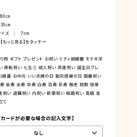
60㎝
35㎝
イズ ： 7cm
【もっと見る】をタッチ→
り物 ギフト プレゼント お祝い ミディ胡蝶蘭 モテギ洋
い 移転祝い 七五三 成人祝い 昇進祝い 誕生日プレ
 お歳暮 お中元 いい夫婦の日 勤労感謝の日 個展祝い
寿 傘寿 米寿 卒寿 白寿 百寿 茶寿 敬老 叙勲 授章
進祝い 退職祝い 内祝い 新築祝い 結婚祝い 高級 金
立て
ジカードが必要な場合の記入文字】
なし