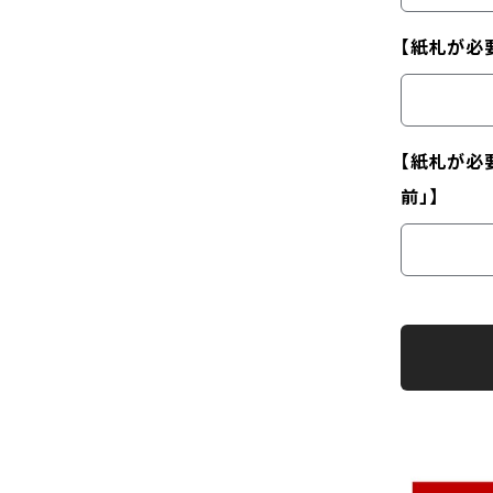
【紙札が必
【紙札が必
前」】