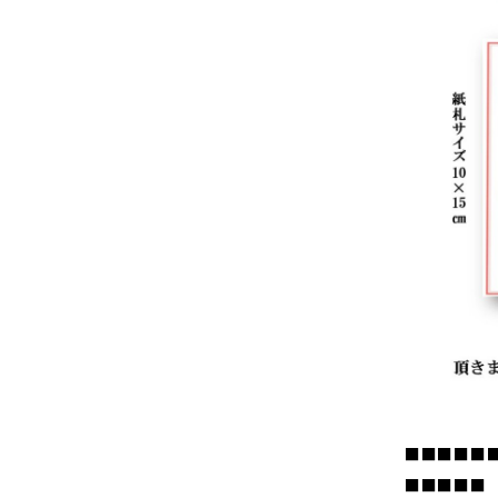
■■■■■
■■■■■