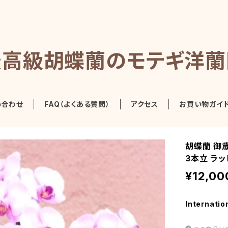
最高級胡蝶蘭のモテギ洋蘭
い合わせ
FAQ（よくある質問）
アクセス
お買い物ガイ
胡蝶蘭 御歳
3本立 ラ
¥12,00
Internatio