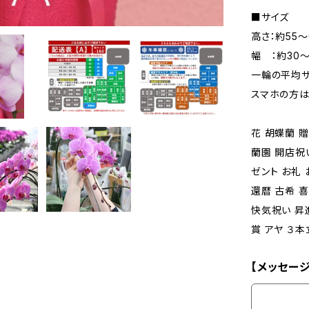
■サイズ
高さ：約55～
幅 ：約30～
一輪の平均サ
スマホの方は
花 胡蝶蘭 贈
蘭園 開店祝
ゼント お礼
還暦 古希 喜
快気祝い 昇
賞 アヤ ３本
【メッセー