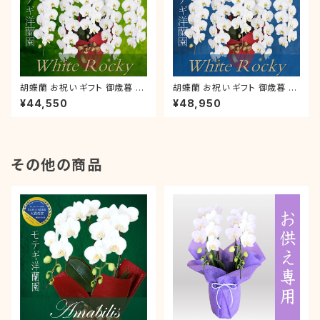
胡蝶蘭 お祝い ギフト 御歳暮 叙
胡蝶蘭 お祝い ギフト 御歳暮 叙
勲 就任祝い 木札付き 大輪 「ホ
勲 就任祝い 木札付き 大輪 「ホ
¥44,550
¥48,950
ワイトロッキー」5本立【 2L 】ラ
ワイトロッキー」5本立【 3L 】ラ
ッピング付き 開店 新築 就任 開
ッピング付き 開店 開業 開店 就
院 開業
任
その他の商品