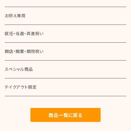
長寿のお祝い（還暦・米寿・喜寿など）
30,000円以上 （税別）
就任・昇進祝い
お供え専用
華やかなお誕生日
当選・再任・留任祝い
就任・当選・昇進祝い
女性用
成人祝い
開店・開業・開院祝い
男性用
父の日
スペシャル商品
叙勲・勲章受章祝い
テイクアウト限定
中元・歳暮
商品一覧に戻る
敬老の日