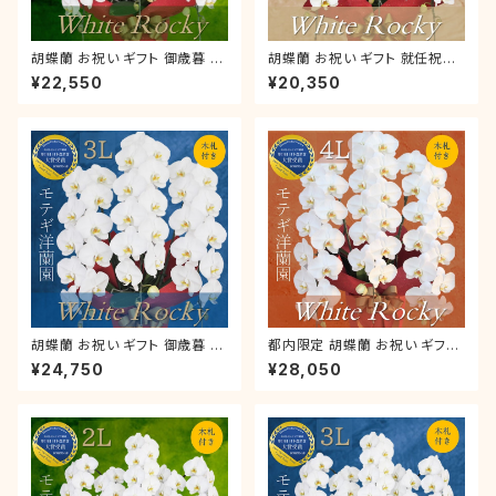
胡蝶蘭 お祝い ギフト 御歳暮 叙
胡蝶蘭 お祝い ギフト 就任祝い
勲 就任祝い 退職祝い 栄転祝い
木札付き 大輪 「ホワイトロッキ
¥22,550
¥20,350
木札付き 大輪 「ホワイトロッキ
ー」3本立【 L 】ラッピング付き
ー」3本立【 ２L 】ラッピング付き
開店 新築 就任 開業 開院
開店 新築 就任 開業 開院
胡蝶蘭 お祝い ギフト 御歳暮 叙
都内限定 胡蝶蘭 お祝い ギフト
勲 就任祝い 木札付き 大輪 「ホ
就任祝い 木札付き 大輪 「ホワ
¥24,750
¥28,050
ワイトロッキー」3本立【 3L 】ラ
イトロッキー」3本立【 4L 】ラッ
ッピング付き 開店 新築 就任 開
ピング付き 開店 開業 開院 就任
業 開院