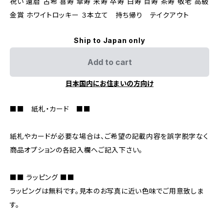
祝い 還暦 古希 喜寿 傘寿 米寿 卒寿 白寿 百寿 茶寿 敬老 高級
金賞 ホワイトロッキー ３本立て 持ち帰り テイクアウト
Ship to Japan only
Add to cart
日本国内にお住まいの方向け
■■ 紙札・カード ■■
紙札やカードが必要な場合は、ご希望の記載内容を誤字脱字なく
商品オプションの各記入欄へご記入下さい。
■■ ラッピング ■■
ラッピングは無料です。見本のお写真に近い色味でご用意致しま
す。