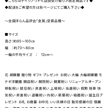
◆こちらはテイクアウト≪店頭受け取り≫限定商品です◆
◆配送をご希望の方は別ページにてご購入下さい◆
～全国洋らん品評会「金賞」受賞品種～
■サイズ
高さ：約95～100㎝
幅 ：約70～80㎝
一輪の平均サイズ ： 12cm～
花 胡蝶蘭 贈り物 ギフト プレゼント お祝い 大輪 大輪胡蝶蘭 モ
テギ洋蘭園 開店祝い 開院祝い 開業祝い リニューアルオープン
移転祝い 就任祝い 昇進祝い 上場祝い 当選祝い 叙勲 授章 快
気祝い 昇進祝い 退職祝い 内祝い 新築祝い 結婚祝い 誕生日プ
レゼント お礼 お歳暮 お中元 いい夫婦の日 勤労感謝の日 個展