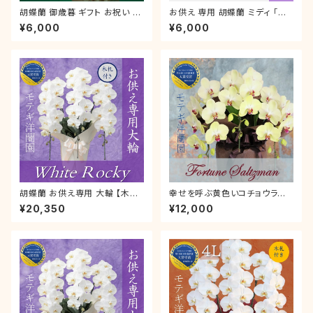
胡蝶蘭 御歳暮 ギフト お祝い 叙
お供え 専用 胡蝶蘭 ミディ 「ア
勲 就任祝い ミディ「スーパーア
マビリス」 2本立 ラッピング付き
¥6,000
¥6,000
マビリス」 2本立 ラッピング付き
お悔やみ お盆 初盆 新盆 喪中
誕生日 開店 新築 就任 お礼
はがき ご仏前 霊前 初盆 新盆
枕花
胡蝶蘭 お供え専用 大輪 【木札
幸せを呼ぶ黄色いコチョウラン
付き】「ホワイトロッキー」3本立
「フォーチュンザルツマン」胡蝶
¥20,350
¥12,000
【 L 】ラッピング付き 御供 仏前
蘭 ３本立 ギフト お祝い 就任祝
供養 お彼岸 喪中はがき
い 開店祝い 誕生日