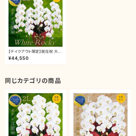
【テイクアウト限定】就任祝 大輪
胡蝶蘭 「ホワイトロッキー」5本
¥44,550
立【2L 】ラッピング・木札付き お
祝い ギフト 就任祝い 叙勲 御歳
暮 開店 新築 就任 開院 開業 お
持ち帰り
同じカテゴリの商品