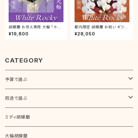
胡蝶蘭 お供え専用 大輪 「ホワ
都内限定 胡蝶蘭 お祝い ギフト
イトロッキー」3本立【 L 】ラッピ
就任祝い 木札付き 大輪 「ホワ
¥19,800
¥28,050
ング付き 御供 仏前 供養 お彼岸
イトロッキー」3本立【 4L 】ラッ
喪中はがき
ピング付き 開店 開業 開院 就任
CATEGORY
予算で選ぶ
5,000円～10,000円（税別）
用途で選ぶ
10,000円～20,000円（税別）
誕生日
ミディ胡蝶蘭
通常のお誕生日プレゼント
20,000円～30,000円（税別）
開店・開業・開院祝い
大輪胡蝶蘭